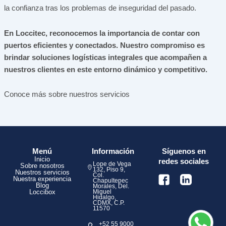
la confianza tras los problemas de inseguridad del pasado.
En Loccitec, reconocemos la importancia de contar con
puertos eficientes y conectados. Nuestro compromiso es
brindar soluciones logísticas integrales que acompañen a
nuestros clientes en este entorno dinámico y competitivo.
Conoce más sobre nuestros servicios
Menú
Información
Síguenos en
Inicio
redes sociales
Lope de Vega
Sobre nosotros
132, Piso 9,
Nuestros servicios
Col.
Nuestra experiencia
Chapultepec
Blog
Morales, Del.
Loccibox
Miguel
Hidalgo,
CDMX, C.P.
11570
+52 55 9000