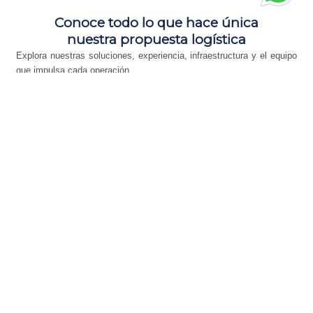
Conoce todo lo que hace única
nuestra propuesta logística
Explora nuestras soluciones, experiencia, infraestructura y el equipo
que impulsa cada operación.
Servicios
Sobre
Bodega
Experien
nosotros
cia
Soluciones
Infraestructur
logísticas
a moderna y
Conoce
Trayectoria
integrales
segura para
quiénes
comprobada
para cada
almacenar y
somos y por
con clientes
etapa de tu
gestionar tu
qué nos
de alto nivel
cadena de
mercancía.
apasiona la
en múltiples
suministro.
logística.
industrias.
→
→
Ver
Ver
más
→
→
más
Ver
Ver
más
más