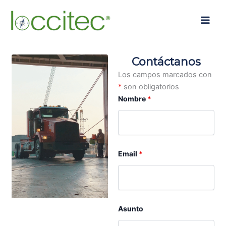
Ir
Main
al
Men
contenido
Contáctanos
Los campos marcados con
*
son obligatorios
Nombre
*
Email
*
Asunto