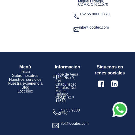
Miguel Hidalgo,
CDMX, C.P. 11570
+52 55 9000 2770
info@loccitec.com
Menú
Información
Síguenos en
Inicio
redes sociales
Lope de Vega
Sobre nosotros
132, Piso 9,
Nuestros servicios
Col.
Nuestra experiencia
Chapultepec
Blog
Morales, Del.
Loccibox
Miguel
Hidalgo,
CDMX, C.P.
11570
+52 55 9000
2770
info@loccitec.com