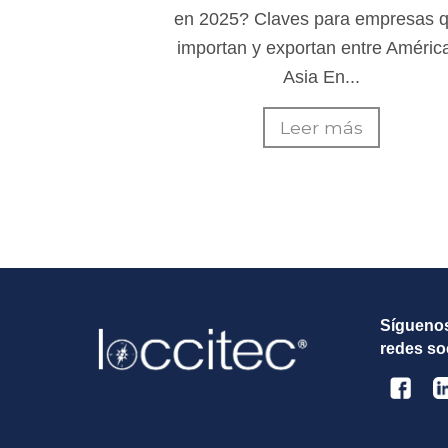
en 2025? Claves para empresas 
importan y exportan entre Améric
Asia En...
Leer más
Sígueno
redes so