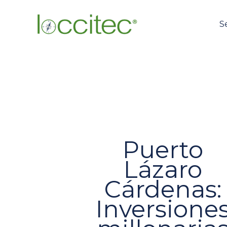
Ir
al
S
contenido
Puerto
Lázaro
Cárdenas:
Inversione