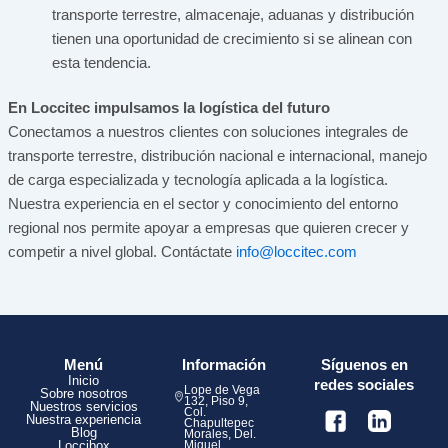
transporte terrestre, almacenaje, aduanas y distribución
tienen una oportunidad de crecimiento si se alinean con
esta tendencia.
En Loccitec impulsamos la logística del futuro
Conectamos a nuestros clientes con soluciones integrales de
transporte terrestre, distribución nacional e internacional, manejo
de carga especializada y tecnología aplicada a la logística.
Nuestra experiencia en el sector y conocimiento del entorno
regional nos permite apoyar a empresas que quieren crecer y
competir a nivel global. Contáctate
info@loccitec.com
Menú
Información
Síguenos en
Inicio
redes sociales
Lope de Vega
Sobre nosotros
132, Piso 9,
Nuestros servicios
Col.
Nuestra experiencia
Chapultepec
Blog
Morales, Del.
Loccibox
Miguel